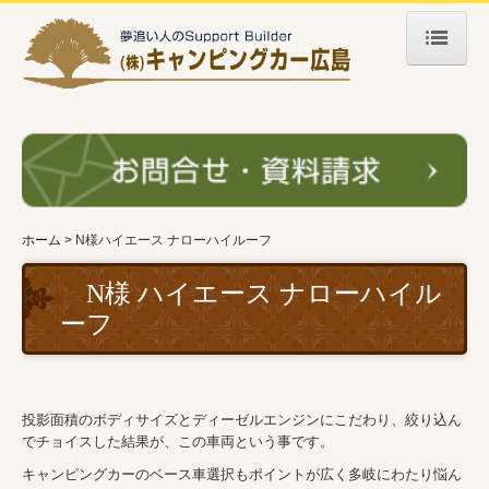
ホーム
キャンピングカー
自社製オリジナル
ポップ・コン開発の過程
ホーム
N様ハイエース ナローハイルーフ
自社製ワンオフ
N様 ハイエース ナローハイル
他社製キャンピングカー
ーフ
販売が終了したモデル
中古車情報
投影面積のボディサイズとディーゼルエンジンにこだわり、絞り込ん
イベント・NEWS
でチョイスした結果が、この車両という事です。
イベント情報
キャンピングカーのベース車選択もポイントが広く多岐にわたり悩ん