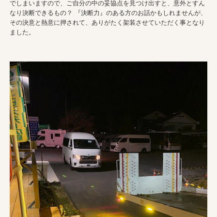
でしまいますので、ご自分の中の妥協点を見つけ出すと、意外とすん
最新ベストショット
なり決断できるもの？ 『決断力』のある方のお話かもしれませんが、
その決意と熱意に押されて、ありがたく架装させていただく事となり
応募フォーム
ました。
店舗・取扱店
北海道
東北地方
関東地方
中部地方
近畿地方
中国地方
九州地方
会社案内
会社概要