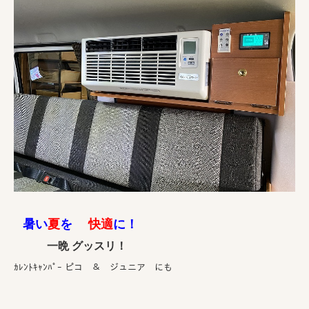
暑い
夏
を
快適
に！
一晩 グッスリ！
ｶﾚﾝﾄｷｬﾝﾊﾟｰ ピコ ＆ ジュニア にも