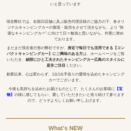
いと思っています
ブログ
お問合せ・カタログ請求
現在弊社では、全国22店舗に及ぶ販売代理店様のご協力の下、各オリ
ジナルキャンピングカーの製造・販売をさせて頂きながら、より ”快
個人情報保護方針
適なキャンピングカー” に向けて日々勉強と思いながら、作業に努め
ております。
まだまだ現在進行形の弊社ですが、
身近で毎日でも活用できる【コン
パクトキャンピングカー】にご興味のある方
は、ホームページをご覧
いただき、
細部にひと工夫されたキャンピングカー広島のスタイルに
是非ご注目
ください。
創業以来、心は変わらず、1台1台手造りの愛情を込めたキャンピング
カーでございます。
今後も気持ちを込めたお届けものとして、たくさんのお客様に
【宝
物】
の様に感じてもらい、愛していただきたいと造り続けて参ります
ので、どうぞよろしくお願い申し上げます。
What's NEW