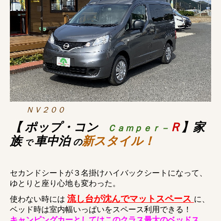
ＮＶ２００
【 ポップ・コン
Ｒ
】
家
Ｃａｍｐｅｒ
－
族
車中泊
新スタイル！
の
で
セカンドシートが３名掛けハイバックシートになって、
ゆとりと座り心地も変わった。
流し台が沈んでマットスペース
使わない時には
に、
ベッド時は室内幅いっぱいをスペース利用できる！
キャンピングカーとしてはこのクラス最大のベッドス