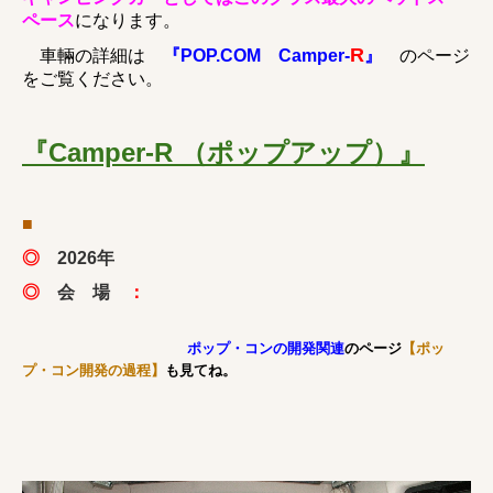
ペース
になります。
R
車輛の詳細は
『POP.COM Camper-
』
のページ
をご覧ください。
『Camper-R （ポップアップ）』
■
◎
2026年
◎
会 場
：
ポップ・コンの開発関連
のページ
【ポッ
プ・コン開発の過程】
も見てね。