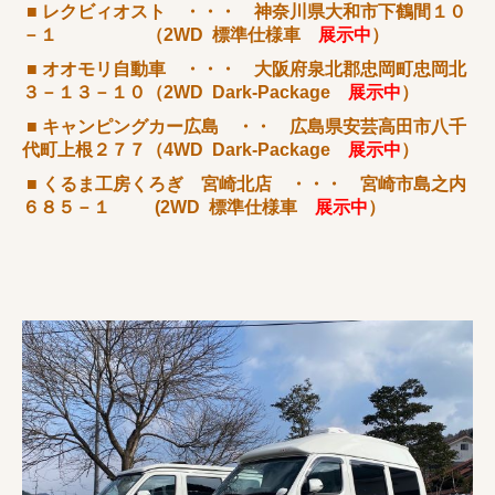
■ レクビィオスト ・・・ 神奈川県大和市下鶴間１０
－１ （2WD 標準仕様車
展示中
）
■ オオモリ自動車 ・・・ 大阪府泉北郡忠岡町忠岡北
３－１３－１０（2WD Dark-Package
展示中
）
■ キャンピングカー広島 ・・ 広島県安芸高田市八千
代町上根２７７（4WD Dark-Package
展示中
）
■
くるま工房くろぎ
宮崎北店 ・・・ 宮崎市島之内
６８５－１ (2WD 標準仕様車
展示中
）