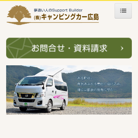
ホーム
キャンピングカー
自社製オリジナル
ポップ・コン開発の過程
自社製ワンオフ
他社製キャンピングカー
販売が終了したモデル
中古車情報
ｶﾚﾝﾄｷｬﾝﾊﾟｰ ピコ
イベント・NEWS
イベント情報