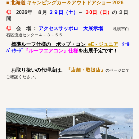
■ 北海道
キャンピングカー＆アウトドアショー 2026
◎
2026年 ８月
２９日（土）
～
３0日（日）
の ２日
間
◎
会 場 ：
アクセスサッポロ 大展示場
札幌市白
石区流通センター４－３－５５
標準ルーフ仕様の ポップ・コン
eE - ジュニア
ｸｰﾙ
ﾊﾟｯｹｰｼﾞ
『ルーフエアコン』仕様
を出展予定です！
お取り扱いの代理店は、
『店舗・取扱店』
のページにて
ご確認ください。