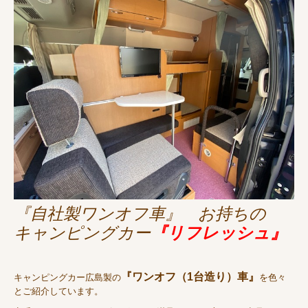
『自社製ワンオフ車』
お持ちの
キャンピングカー
『リフレッシュ』
『ワンオフ（1台造り）車』
キャンピングカー広島製の
を色々
とご紹介しています。