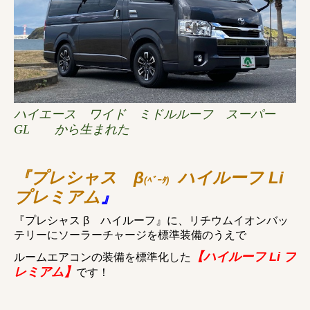
ハイエース ワイド ミドルルーフ スーパー
GL から生まれた
『
プレシャス β
ハイルーフ Li
(ﾍﾞｰﾀ)
プレミアム
』
『プレシャス β ハイルーフ』に、リチウムイオンバッ
テリーにソーラーチャージを標準装備のうえで
【ハイルーフ Li プ
ルームエアコンの装備を標準化した
レミアム】
です！