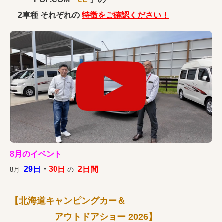
『POP.COM
eE
』の
2車種 それぞれの
特徴をご確認ください！
8月のイベント
29日
・
30日
2日間
8月
の
【北海道キャンピングカー＆
アウトドアショー 2026】