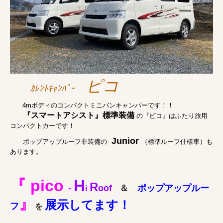
ピコ
ｶﾚﾝﾄｷｬﾝﾊﾟｰ
4mボディのコンパクトミニバンキャンパーです！！
『スマートアシスト』標準装備
の『ピコ』はふたり旅用
コンパクトカーです！
Junior
ポップアップルーフ非装備の
（標準ルーフ仕様車）も
あります。
『
pico
H
R
-
oof
＆
ポップアップルー
i
』
展示してます！
フ
を