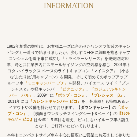
INFORMATION
最新ベストショット
応募フォーム
店舗・取扱店
北海道
1982年創業の弊社は、お客様ニーズに合わせたワンオフ架装のキャン
東北地方
ピングカー造りで始まりましたが、少しずつFRPに興味を抱きキャブ
コンシェルを造る事に成功し『トラベラーシリーズ』を発売継続10
関東地方
年、時と共に業界内にスモールサイジングの空気感を感じ、2001年ト
ヨタ ハイラックス ベースのライトキャブコン『マイスタア』（小さ
中部地方
な”ふたり旅”用キャブコン）を開発、そして初めてのポップアップ
ルーフ車
『ミニキャンパー プチ』
を開発、ハイエース ワイド『プレ
近畿地方
シャス α』や軽キャンパー
『ピクニック』
、
『カジュアルキャン
パー パル』
、2009年に
『ポップ・コン』
、
『プレシャス β』
、
中国地方
2011年には
『カレントキャンパー ピコ』
を、各車種とも特徴あるレ
イアウトや装備を持たせております。
【ダウンギャレー】
の
『ポッ
九州地方
プ・コン』
、【横向きワンタッチスイングシート&ベッド】の
『ｶﾚﾝﾄ
ｷｬﾝﾊﾟｰ ピコ』
は今年１５年目を迎え、ピコにもハイルーフ車の誕生
会社案内
となり、ご好評いただいております。
会社概要
本年もコンパクトサイズ車を中心に幅広いご要望にお応えして参りた