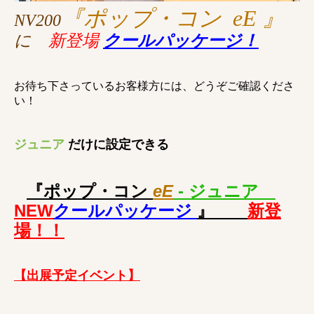
『ポップ・コン eE 』
NV200
に
新
登場
クールパッケージ！
お待ち下さっているお客様方には、どうぞご確認くださ
い！
ジュニア
だけに設定できる
『ポップ・コン
eE
- ジュニア
NEW
クール
パッケージ
』
新
登
場！！
【出展予定イベント】