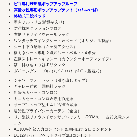
ピコ専用FRP製ポップアップルーフ
高撥水性専用ポップアップテント（ﾒｯｼｭﾈｯﾄ付)
格納式二段ベッド
室内フルトリム(断熱材入り)
防汚抗菌クッションフロア
右側リヤサイドウォールラック
ワンタッチスイングシート＆ベッド（オリジナル製品）
シート下収納庫（２ヶ所アクセス）
横向きシート専用２点式シートベルト×４名分
左側ストレートギャレー（カウンターオープンタイプ）
清・排水各１０㍑ポリタンク
ダイニングテーブル（ｽﾗｲﾄﾞﾌｧｽﾅｰﾀｲﾌﾟ・脱着式）
シャワーフォーセット（引き出しタイプ）
ギャレー前後 調味料ラック
折畳みカセットコンロ台
ミニカセットコンロ＆専用収納庫
オープントップ型１４Ｌ冷凍冷蔵庫
遮光性プライバシーカーテン（全面）
リン酸鉄リチウムイオンサブバッテリー(200Ah）＋走行充電シス
テム
AC100V外部入力コンセント＆車内出力２口コンセント
DC12Vシガーソケットタイプ1口コンセント