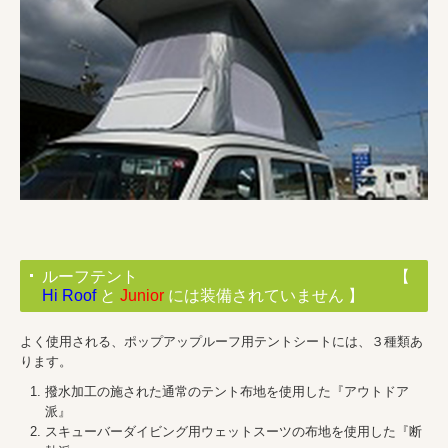
ルーフテント 【
Hi Roof
と
Junior
には装備されていません 】
よく使用される、ポップアップルーフ用テントシートには、３種類あ
ります。
撥水加工の施された通常のテント布地を使用した『アウトドア
派』
スキューバーダイビング用ウェットスーツの布地を使用した『断