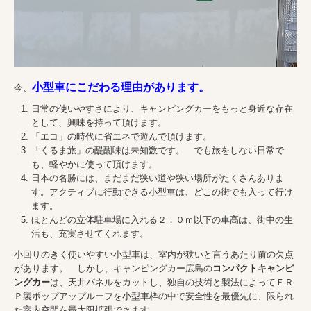
小型車にこだわる理由があります。
今、
日常の使いやすさにより、キャンピングカーをもっと身近な存在
として、興味を持って頂けます。
「エコ」の時代に省エネで遊んで頂けます。
「くるま旅」の醍醐味は未知数です。 でも旅をしない日常で
も、軽やかに使って頂けます。
日本の名勝には、まだまだ狭い道や狭い場所がたくさんありま
す。アクティブに行動できる小型車は、どこの街でも入って行け
ます。
ほとんどの立体駐車場に入れる２．０ｍ以下の車高は、街中の生
活も、充実させてくれます。
小回りのきく使いやすい小型車は、室内が狭いと言うあたり前の欠点
があります。 しかし、キャンピングカー広島の
コンパクトキャンピ
ングカー
は、天井パネルをカットし、独自の技術と製法によってＦＲ
Ｐ製ポップアップルーフを小型車枠の中で安全性を最優先に、限られ
た室内空間を最大限拡張できます。