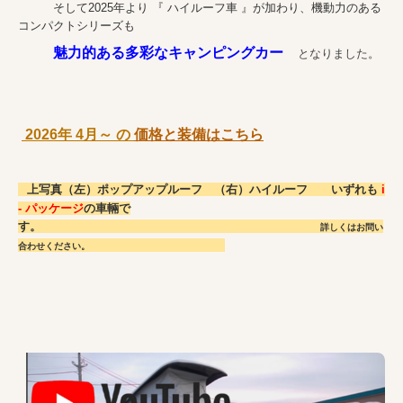
そして2025年より 『 ハイルーフ車 』が加わり、機動力のある
ブログ
コンパクトシリーズも
魅力的ある多彩なキャンピングカー
となりました
。
お問合せ・カタログ請求
個人情報保護方針
2026年 4月～ の
価格と装備はこちら
上写真（左）ポップアップルーフ （右）ハイルーフ いずれも
i
- パッケージ
の車輛で
す。
詳しくはお問い
合わせください。