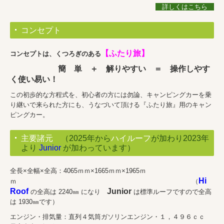
詳しくはこちら
コンセプト
【ふたり旅】
コンセプトは、くつろぎのある
簡 単 ＋ 解りやすい ＝ 操作しやす
く使い易い！
この初歩的な方程式を、初心者の方には勿論、キャンピングカーを乗
り継いで来られた方にも、うなづいて頂ける『ふたり旅』用のキャン
ピングカー。
主要諸元
（2025年から
ハイルーフ
が加わり2023年
より
Junior
が加わっています）
全長×全幅×全高：4065ｍｍ×1665ｍｍ×1965ｍ
Hi
ｍ （
Roof
Junior
の全高は 2240㎜ になり
は標準ルーフですので全高
は 1930㎜です）
エンジン・排気量：直列４気筒ガソリンエンジン・１，４９６ｃｃ