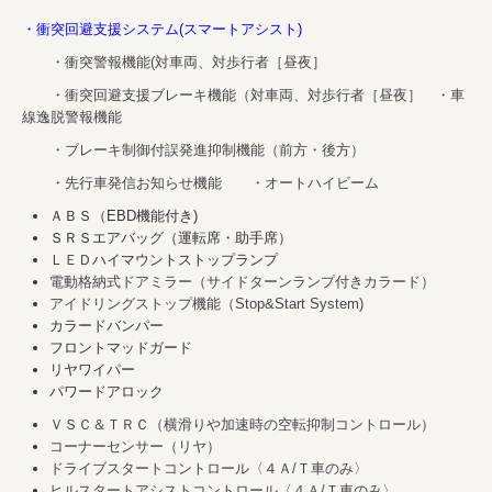
・衝突回避支援システム(スマートアシスト)
・衝突警報機能(対車両、対歩行者［昼夜］
・衝突回避支援ブレーキ機能（対車両、対歩行者［昼夜］ ・車
線逸脱警報機能
・ブレーキ制御付誤発進抑制機能（前方・後方）
・先行車発信お知らせ機能 ・オートハイビーム
ＡＢＳ（EBD機能付き)
ＳＲＳエアバッグ（運転席・助手席）
ＬＥＤ
ハイマウントストップランプ
電動格納式ドアミラー（サイドターンランプ付きカラード）
アイドリングストップ機能（Stop&Start System)
カラードバンパー
フロントマッドガード
リヤワイパー
パワードアロック
ＶＳＣ＆ＴＲＣ（横滑りや加速時の空転抑制コントロール）
コーナーセンサー（リヤ）
ドライブスタートコントロール〈４Ａ/Ｔ車のみ〉
ヒルスタートアシストコントロール〈４Ａ/Ｔ車のみ〉