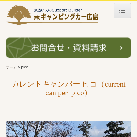
ホーム
キャンピングカー
自社製オリジナル
ポップ・コン開発の過程
ホーム
pico
自社製ワンオフ
カレントキャンパー ピコ（current
他社製キャンピングカー
camper pico）
販売が終了したモデル
中古車情報
イベント・NEWS
イベント情報