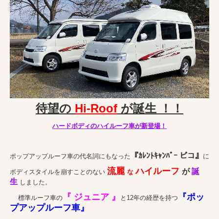
最新ベストショット
応募フォーム
店舗・取扱店
北海道
東北地方
関東地方
待望の
Hi-Roof
が誕生 ！！
中部地方
ハードボディのハイルーフ車が新登場！
近畿地方
『ｶﾚﾝﾄｷｬﾝﾊﾟｰ ピコ』
ポップアップルーフ車の代名詞にもなった
に
中国地方
流麗
ハイルーフ
が
誕
ボディスタイルを崩すことのない
な
九州地方
生
しました。
会社案内
『 ジュニア 』
『ポッ
標準ルーフ車の
と12年の経歴を持つ
プアップルーフ車』
会社概要