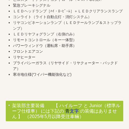
緊急ブレーキシグナル
ＬＥＤヘッドランプ［ﾊｲ・ﾛｰﾋﾞｰﾑ］＋ＬＥＤクリアランスランプ
コンライト（ライト自動点灯・消灯システム）
リヤコンビネーションランプ（ＬＥＤテールランプ＆ストップラ
ンプ）
ＬＥＤリヤフォグランプ（右側のみ）
リモートコントロール（キー一体型）
パワーウィンドウ（運転席・助手席）
フロントエアコン
リヤヒーター
プライバシーガラス（リヤサイド・リヤクォーター・バックド
ア）
寒冷地仕様(ワイパー機能強化など)
架装部主要装備 【 ハイルーフ と Junior（標準ル
ーフ仕様車） には下記の
青文字
の装備はありませ
ん 】 （2025年5月以降受注車輛）