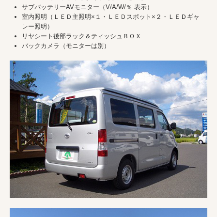
サブバッテリーAVモニター（V/A/W/％ 表示）
室内照明（ＬＥＤ主照明×１・ＬＥＤスポット×２・ＬＥＤギャ
レー照明）
リヤシート後部ラック＆ティッシュＢＯＸ
バックカメラ（モニターは別）