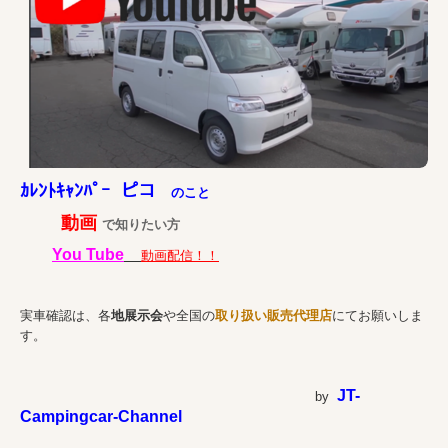
ｶﾚﾝﾄｷｬﾝﾊﾟｰ ピコ
のこと
動画
で知りたい方
You Tube
動画配信！！
実車確認は、各
地展示会
や全国の
取り扱い販売代理店
にてお願いしま
す。
JT-
by
Campingcar-Channel