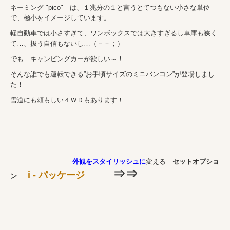
ネーミング "pico" は、１兆分の１と言うとてつもない小さな単位
で、極小をイメージしています。
軽自動車では小さすぎて、ワンボックスでは大きすぎるし車庫も狭く
て…、扱う自信もないし…（－－；）
でも…キャンピングカーが欲しい～！
そんな誰でも運転できる”お手頃サイズのミニバンコン”が登場しまし
た！
雪道にも頼もしい４ＷＤもあります！
外観をスタイリッシュに
変える
セットオプショ
⇒⇒
i - パッケージ
ン