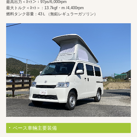
最高出力＜ﾈｯﾄ＞：97ps/6,000rpm
最大トルク＜ﾈｯﾄ＞：13.7kgf・m /4,400rpm
燃料タンク容量：43Ｌ（無鉛レギュラーガソリン）
ベース車輛主要装備