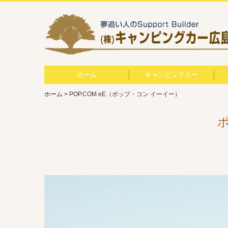
ホーム
キャンピングカー
ホーム
POP.COM eE（ポップ・コン イーイー）
ポップ・コン開発の過程
他社製キャンピングカー
販売が終了したモデル
自社製オリジナル
自社製ワンオフ