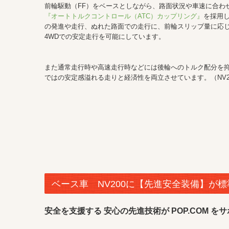
前輪駆動（FF）をベースとしながら、路面状況や車速に合わ
『オートトルクコントロール（ATC）カップリング』
を採用
の発進や走行、ぬれた路面での走行に、前輪スリップ量に応
4WDでの安定走行を可能にしています。
また通常走行時や高速走行時などには後輪へのトルク配分を抑
ではの安定感溢れる走りと経済性を両立させています。（NV2
ベース車 NV200に【先進安全装備】が
安全を支援する 安心の先進技術が POP.COM 