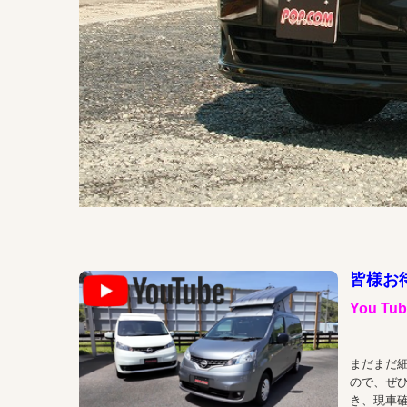
皆様お
You Tub
まだまだ
ので、ぜ
き、現車