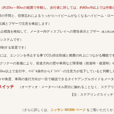
（約10㎞～80㎞の範囲で作動し、歩行者に対しては、約60㎞/h以上では作動
替の手間と、切替忘れによるうっかりハイビームがなくなるハイビーム・ロー
点滅とブザーで注意を喚起します）
停止標識を検知して、メーター内ディスプレイへの警告表示とブザー
（進入禁止
システムです）
制する装置です）
には、エンジンを停止する事でCO₂排出削減と燃費の向上につながる機能です
クソナーの装備により、前進方向の壁や車両など障害物（前進時・後退時）
0㎞以上で走行中、ﾊﾝﾄﾞﾙ操作からﾄﾞﾗｲﾊﾞｰの注意力が低下していると判断した
きや角度、車両の進行方向が一目で確認できるタイヤアングルガイドをメータ
グスイッチ
（オーディオ・メーターパネル部分に触れることなく、ステア
ッチで操作できるオーディオは
しくは、
ニッサン NV200 ページ
をご覧いただくか