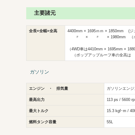
主要諸元
全長×全幅×全高
4400mm × 1695ｍｍ × 1850mm
〃 × 〃 × 1980mm （
（4WD車は4410mm × 1695mm × 18
（ポップアップルーフ車の全高は 2
ガソリン
エンジン ・ 排気量
ガソリンエンジン
最高出力
113 ps / 5600 r
最大トルク
15.3 kgf･m / 40
燃料タンク容量
55L