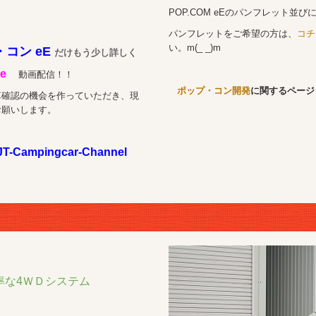
POP.COM eEのパンフレット並
パンフレットをご希望の方は、
コチ
い。m(_ _)m
コン eE
だけもう少し詳しく
e
動画配信！！
ポップ・コン開発
に関するページ
車確認の機会を作っていただき、現
お願いします。
JT-Campingcar-Channel
率な4ＷＤシステム