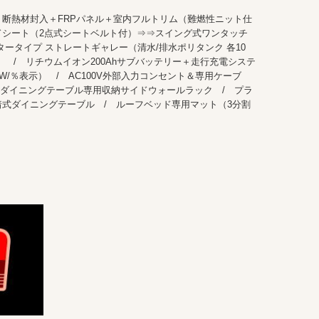
 断熱材封入＋FRPパネル＋室内フルトリム（難燃性ニット仕
ドシート（2点式シートベルト付）⇒⇒スイング式ワンタッチ
タータイプ ストレートギャレー（清水/排水ポリタンク 各10
 / リチウムイオン200Ahサブバッテリー＋走行充電システ
/W/％表示） / AC100V外部入力コンセント＆専用ケーブ
/ ダイニングテーブル専用収納サイドウォールラック / プラ
着式ダイニングテーブル / ルーフベッド専用マット（3分割