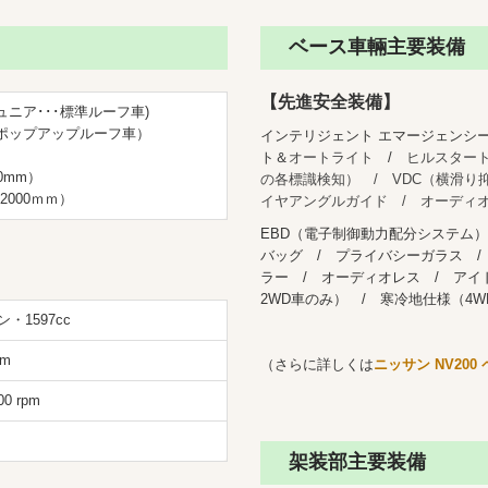
ベース車輛主要装備
【先進安全装備】
 (ジュニア･･･標準ルーフ車)
ポップアップルーフ車）
インテリジェント エマージェンシー
ト＆
オートライト
/
ヒルスター
80mm）
の各標識検知） / VDC（横滑り
000ｍｍ）
イヤアングルガイド / オーデ
EBD（電子制御動力配分システム）＋
バッグ / プライバシーガラス 
ラー / オーディオレス / アイド
2WD車のみ） / 寒冷地仕様（4
・1597cc
pm
（さらに詳しくは
ニッサン NV200
00 rpm
架装部主要装備