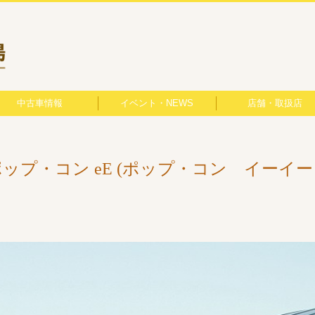
中古車情報
イベント・NEWS
店舗・取扱店
最新ベストショット
イベント情報
応募フォーム
東北地方
関東地方
中部地方
近畿地方
中国地方
九州地方
北海道
ポップ・コン eE (ポップ・コン イーイー