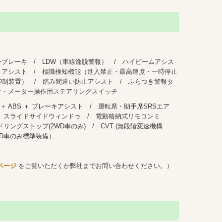
ブレーキ / LDW（車線逸脱警報） / ハイビームアシス
トアシスト / 標識検知機能（進入禁止・最高速度・一時停止
抑制装置） / 踏み間違い防止アシスト / ふらつき警報
タ
ィオ・メーター操作用ステアリングスイッチ
 ABS ＋ ブレーキアシスト / 運転席・助手席SRSエア
/ スライドサイドウィンドゥ / 電動格納式リモコンミ
リングストップ(2WD車のみ) / CVT (無段階変速機構
WD車のみ標準装備）
 ページ
をご覧いただくか弊社までお問い合わせください。）