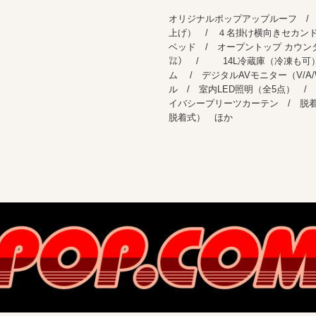
オリジナルポップアップルーフ /
上げ） / ４名掛け横向きセカン
ベッド / オープントップ カウン
㍑） / 14L冷蔵庫（冷凍も可）
ム / デジタルAVモニター（V/A
ル / 室内LED照明（全5点） 
イバシープリーツカーテン / 脱
脱着式） ほか