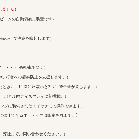
しません）
ビームの自動切換え装置です）
で注意を喚起します）
検知のみ）
 ・・・ 4WD車を除く）
や歩行者への衝突防止を支援します。）
ときに、ﾃﾞｨｽﾌﾟﾚｲ表示とﾌﾞｻﾞｰ警告音が発します。）
ーパネル内ディスプレイに新搭載。）
リングに装備されたスイッチにて操作できます）
限定されます。】
、弊社までお問い合わせください。）