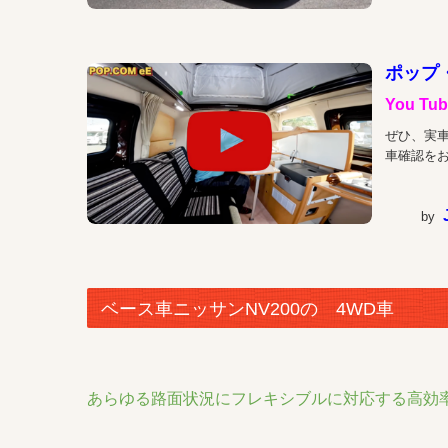
ポップ・
You Tub
ぜひ、実
車確認を
by
ベース車ニッサンNV200の 4WD車
あらゆる路面状況にフレキシブルに対応する高効