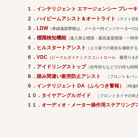
１．
インテリジェント エマージェンシー ブレーキ
２．
ハイビームアシスト＆オートライト
（ライト切
３．
LDW
（車線逸脱警報は、メーター内インジケーターの
４．
標識検知機能
（進入禁止標識・最高速度標識・一時
５．
ヒルスタートアシスト
（上り坂での発信を補助する
６．
VDC
（ビークルダイナミクスコントロール
横滑りを抑
７．
アイドリングストップ
（
信号待ちなどでの待ち時間
８．
踏み間違い衝突防止アシスト
（フロント＆バッ
９．
インテリジェント DA（ふらつき警報）
（時速6
１０．
タイヤアングルガイド
（フロントタイヤの向
１１．
オーディオ・メーター操作用ステアリン
【注：ステアリングスイ
（さらに詳