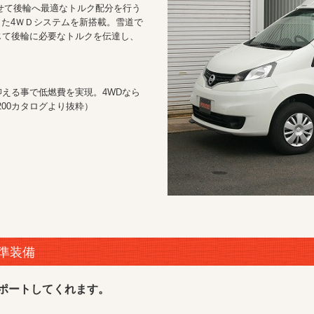
せて後輪へ最適なトルク配分を行う
した4ＷＤシステムを新搭載。雪道で
じて後輪に必要なトルクを伝達し、
える事で低燃費を実現。4WDなら
00カタログより抜粋）
標準装備
をサポートしてくれます。